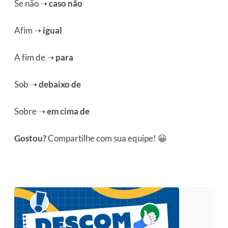
Se não
➝
caso não
Afim
➝
igual
A fim
de
➝
para
Sob
➝
debaixo de
Sobre
➝
em cima de
Gostou?
Compartilhe com sua equipe! 😀